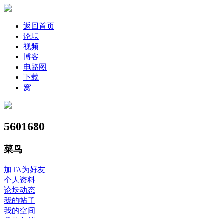
返回首页
论坛
视频
博客
电路图
下载
窝
5601680
菜鸟
加TA为好友
个人资料
论坛动态
我的帖子
我的空间