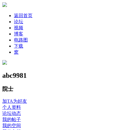
返回首页
论坛
视频
博客
电路图
下载
窝
abc9981
院士
加TA为好友
个人资料
论坛动态
我的帖子
我的空间